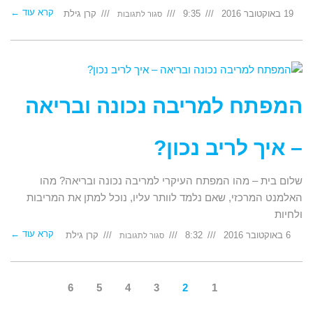
קרא עוד ←
על
19 באוקטובר 2016
9:35
קרן גילת
סגור לתגובות
ייעוץ
זוגי
לפי
"סגנונות
תקשורת"
–
הדרך
לתקשורת
זוגית
מיטבית
המפתח למריבה נכונה ובריאה
– איך לריב נכון?
שלום בית – מהו המפתח העיקרי למריבה נכונה ובריאה? מהו
האלמנט המרכזי, שאם נלמד לוותר עליו, נוכל למתן את המריבות
ולחיות
קרא עוד ←
על
6 באוקטובר 2016
8:32
קרן גילת
סגור לתגובות
המפתח
למריבה
נכונה
ובריאה
–
איך
6
5
4
3
2
1
לריב
נכון?