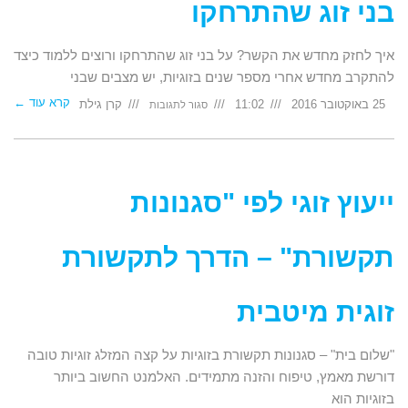
בני זוג שהתרחקו
איך לחזק מחדש את הקשר? על בני זוג שהתרחקו ורוצים ללמוד כיצד
להתקרב מחדש אחרי מספר שנים בזוגיות, יש מצבים שבני
קרא עוד ←
על
25 באוקטובר 2016
11:02
קרן גילת
סגור לתגובות
איך
לחזק
מחדש
את
הקשר?
על
בני
זוג
שהתרחקו
ייעוץ זוגי לפי "סגנונות
תקשורת" – הדרך לתקשורת
זוגית מיטבית
"שלום בית" – סגנונות תקשורת בזוגיות על קצה המזלג זוגיות טובה
דורשת מאמץ, טיפוח והזנה מתמידים. האלמנט החשוב ביותר
בזוגיות הוא